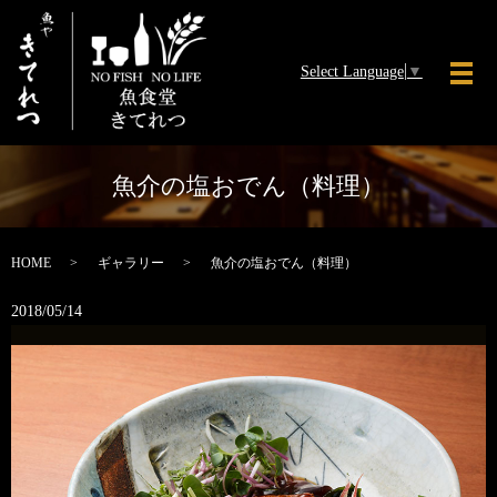
Select Language
▼
メ
魚介の塩おでん（料理）
HOME
ギャラリー
魚介の塩おでん（料理）
2018/05/14