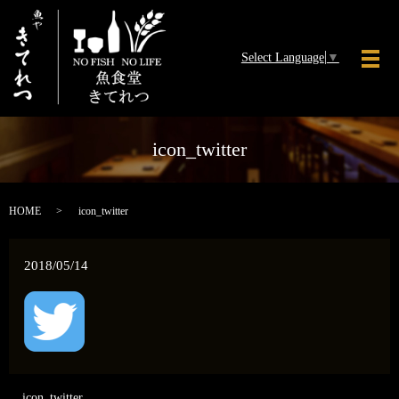
Select Language
▼
メ
icon_twitter
HOME
icon_twitter
2018/05/14
icon_twitter