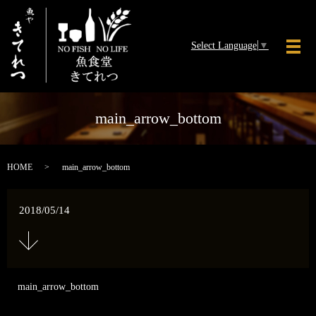
Select Language
▼
メ
main_arrow_bottom
HOME
main_arrow_bottom
2018/05/14
main_arrow_bottom