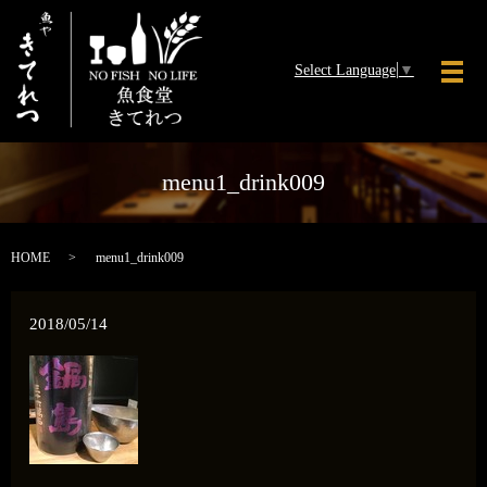
Select Language
▼
メ
menu1_drink009
HOME
menu1_drink009
2018/05/14