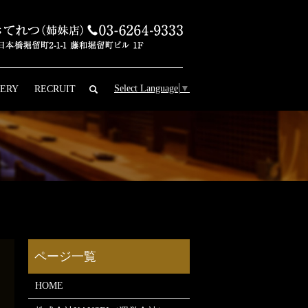
Select Language
▼
ERY
RECRUIT
search
HOME