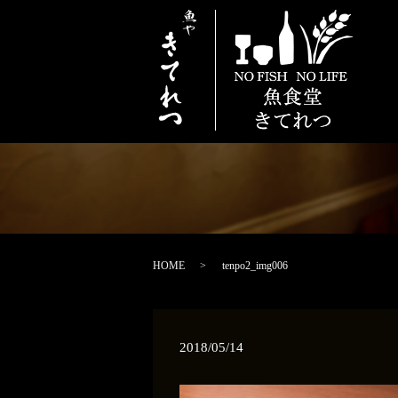
HOME
tenpo2_img006
2018/05/14